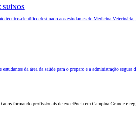
 E SUÍNOS
écnico-científico destinado aos estudantes de Medicina Veterinária, c
s e estudantes da área da saúde para o preparo e a administração segura
0 anos formando profissionais de excelência em Campina Grande e reg