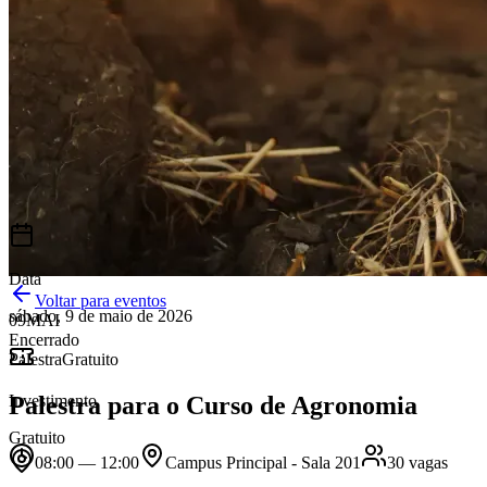
Data
Voltar para eventos
sábado, 9 de maio de 2026
09
MAI
Encerrado
Palestra
Gratuito
Palestra para o Curso de Agronomia
Investimento
Gratuito
08:00
— 12:00
Campus Principal - Sala 201
30
vagas