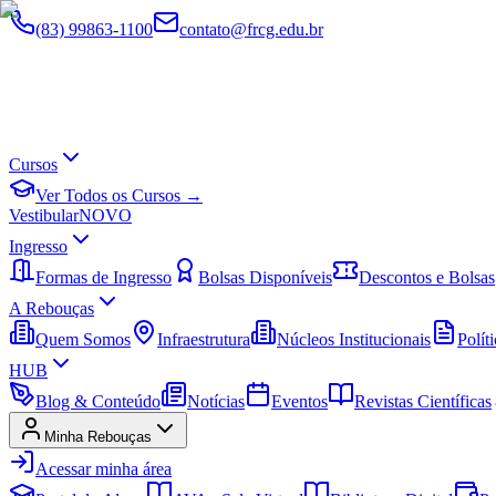
(83) 99863-1100
contato@frcg.edu.br
Cursos
Ver Todos os Cursos →
Vestibular
NOVO
Ingresso
Formas de Ingresso
Bolsas Disponíveis
Descontos e Bolsas
A Rebouças
Quem Somos
Infraestrutura
Núcleos Institucionais
Políti
HUB
Blog & Conteúdo
Notícias
Eventos
Revistas Científicas
Minha Rebouças
Acessar minha área