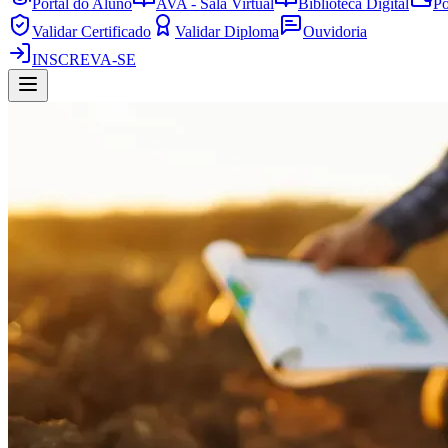
Portal do Aluno
AVA - Sala Virtual
Biblioteca Digital
Po
Validar Certificado
Validar Diploma
Ouvidoria
INSCREVA-SE