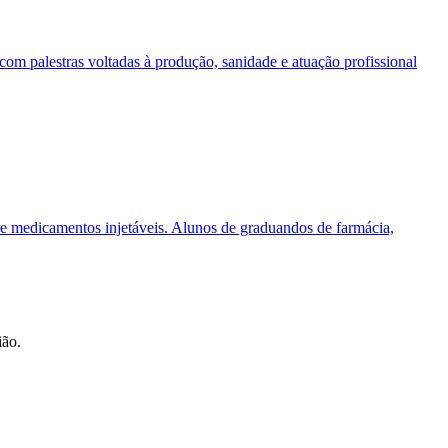
om palestras voltadas à produção, sanidade e atuação profissional
 de medicamentos injetáveis. Alunos de graduandos de farmácia,
ião.